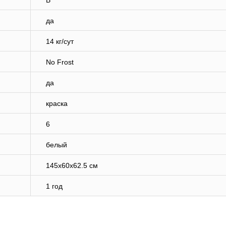
B
да
14 кг/сут
No Frost
да
краска
6
белый
145x60x62.5 см
1 год