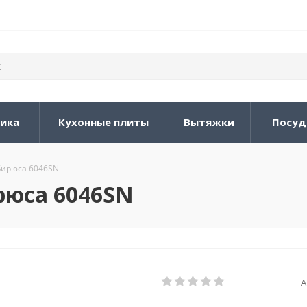
ника
Кухонные плиты
Вытяжки
Посуд
Бирюса 6046SN
рюса 6046SN
А