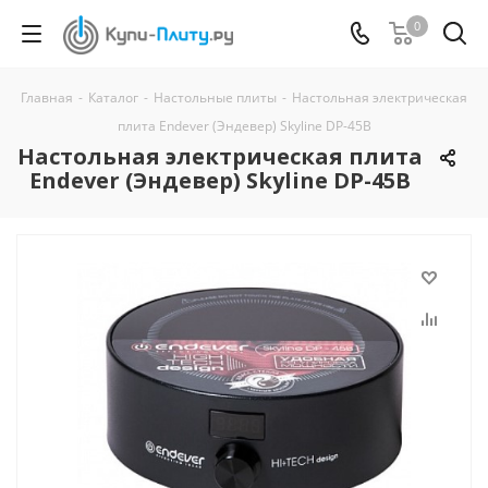
0
Главная
-
Каталог
-
Настольные плиты
-
Настольная электрическая
плита Endever (Эндевер) Skyline DP-45B
Настольная электрическая плита
Endever (Эндевер) Skyline DP-45B