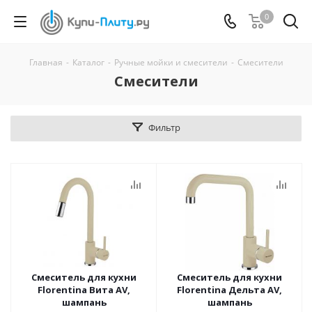
0
Главная
-
Каталог
-
Ручные мойки и смесители
-
Смесители
Смесители
Фильтр
Смеситель для кухни
Смеситель для кухни
Florentina Вита AV,
Florentina Дельта AV,
шампань
шампань