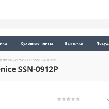
ника
Кухонные плиты
Вытяжки
Посуд
меситель Seaman Eco Venice SSN-0912P
nice SSN-0912P
А