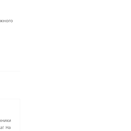
ажного
хники
а! На