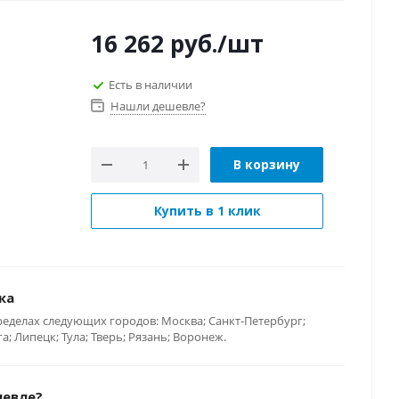
16 262
руб.
/шт
Есть в наличии
Нашли дешевле?
В корзину
Купить в 1 клик
ка
ределах следующих городов: Москва; Санкт-Петербург;
; Липецк; Тула; Тверь; Рязань; Воронеж.
шевле?