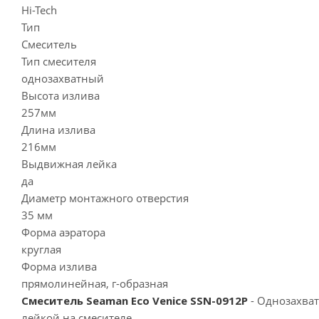
Hi-Tech
Тип
Смеситель
Тип смесителя
однозахватный
Высота излива
257мм
Длина излива
216мм
Выдвижная лейка
да
Диаметр монтажного отверстия
35 мм
Форма аэратора
круглая
Форма излива
прямолинейная, г-образная
Смеситель Seaman Eco Venice SSN-0912P
- Однозахва
лейкой на смесителе.