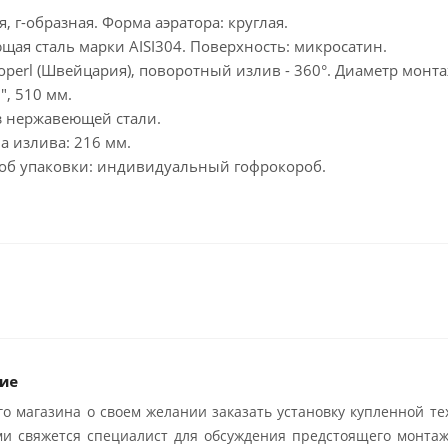
 г-образная. Форма аэратора: круглая.
ая сталь марки AISI304. Поверхность: микросатин.
eoperl (Швейцария), поворотный излив - 360°. Диаметр монт
", 510 мм.
з нержавеющей стали.
а излива: 216 мм.
пособ упаковки: индивидуальный гофрокороб.
ие
о магазина о своем желании заказать установку купленной те
ми свяжется специалист для обсуждения предстоящего монтаж