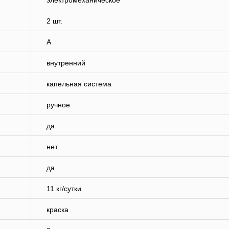
электромеханическое
2 шт.
A
внутренний
капельная система
ручное
да
нет
да
11 кг/cутки
краска