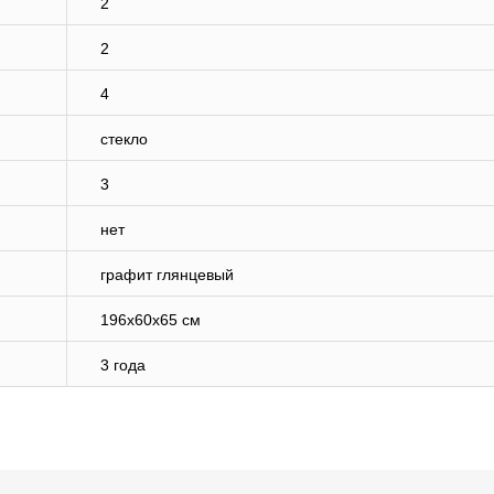
2
2
4
стекло
3
нет
графит глянцевый
196x60x65 см
3 года