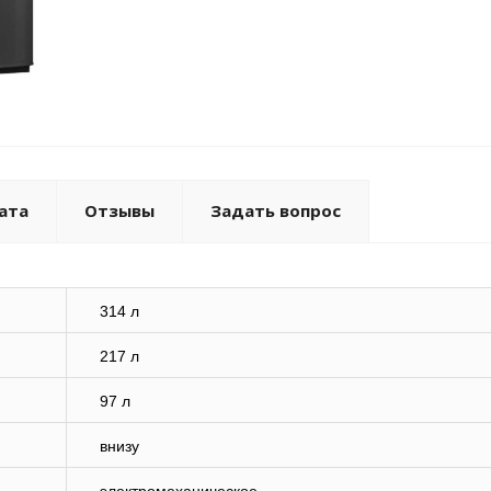
ата
Отзывы
Задать вопрос
314 л
217 л
97 л
внизу