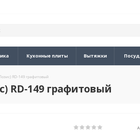
ника
Кухонные плиты
Вытяжки
Посуд
(Позис) RD-149 графитовый
с) RD-149 графитовый
А