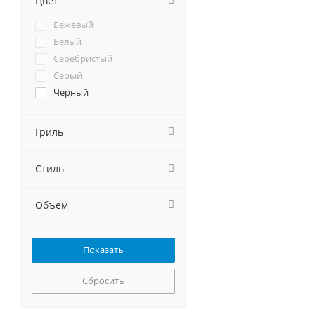
Цвет
MAUNFELD
Бежевый
Polaris
Белый
Profi Cook
Серебристый
Samsung
Серый
Schaub Lorenz
Черный
Sharp
Smeg
Гриль
StarWind
Steba
Supra
Стиль
Tesler
VEKTA
Объем
Сбросить