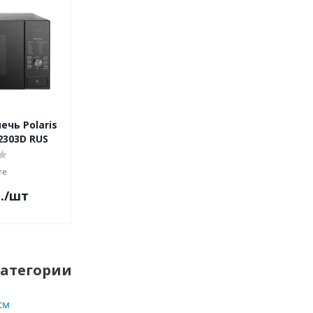
чь Polaris
2303D RUS
те
.
/шт
категории
см