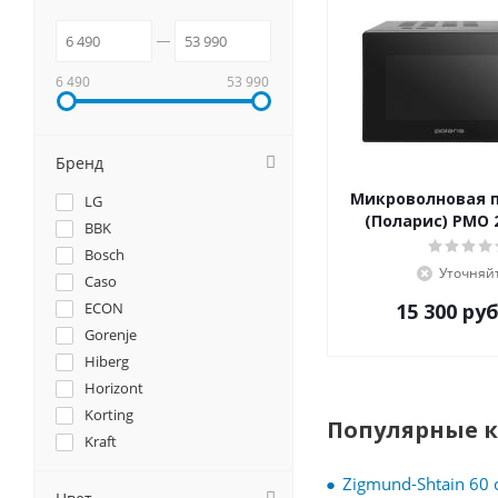
6 490
53 990
Бренд
Микроволновая пе
LG
(Поларис) PMO 
BBK
Bosch
Уточняй
Caso
ECON
15 300
руб
Gorenje
Hiberg
Horizont
Korting
Популярные 
Kraft
Krona
Zigmund-Shtain 60 
Lex