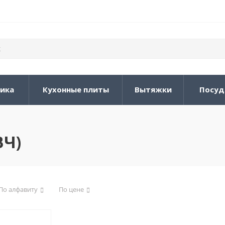
ника
Кухонные плиты
Вытяжки
Посуд
ВЧ)
По алфавиту
По цене