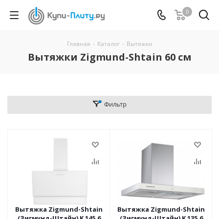
0
Главная
-
Каталог
-
Вытяжки
Вытяжки Zigmund-Shtain 60 см
Фильтр
Вытяжка Zigmund-Shtain
Вытяжка Zigmund-Shtain
(Зигмунд-Штайн) K 145.6
(Зигмунд-Штайн) K 135.6