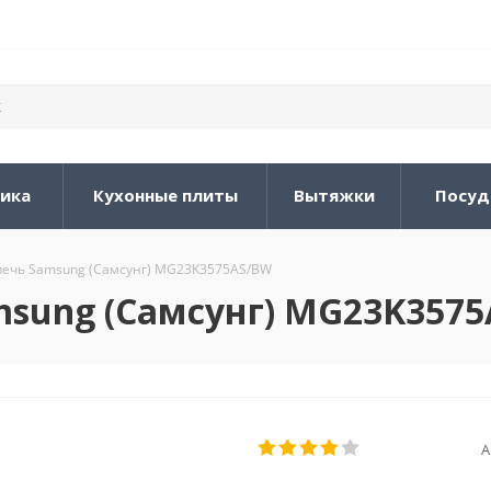
ника
Кухонные плиты
Вытяжки
Посуд
ечь Samsung (Самсунг) MG23K3575AS/BW
sung (Самсунг) MG23K357
А