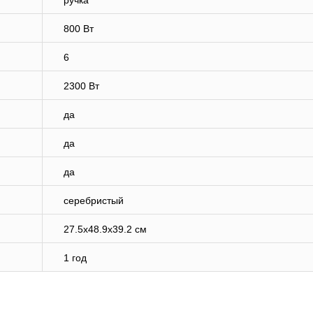
ручка
800 Вт
6
2300 Вт
да
да
да
серебристый
27.5x48.9x39.2 см
1 год