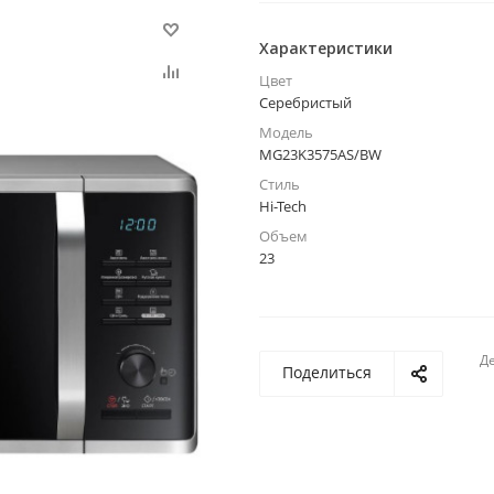
Характеристики
Цвет
Серебристый
Модель
MG23K3575AS/BW
Стиль
Hi-Tech
Объем
23
Де
Поделиться