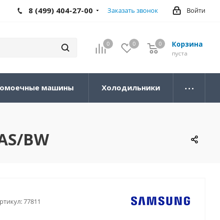
8 (499) 404-27-00
Заказать звонок
Войти
Корзина
0
0
0
0
пуста
омоечные машины
Холодильники
5AS/BW
ртикул:
77811