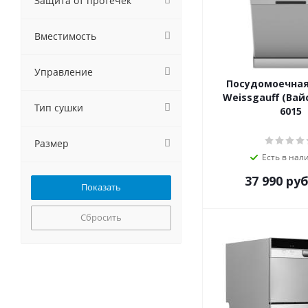
Защита от протечек
Krona
Kuppersberg
Вместимость
Lex
MAUNFELD
Управление
Meferi
Посудомоечна
NORDFROST
Weissgauff (Вай
Тип сушки
6015
Schaub Lorenz
Weissgauff
Размер
Бирюса
Есть в нал
37 990
руб
Сбросить