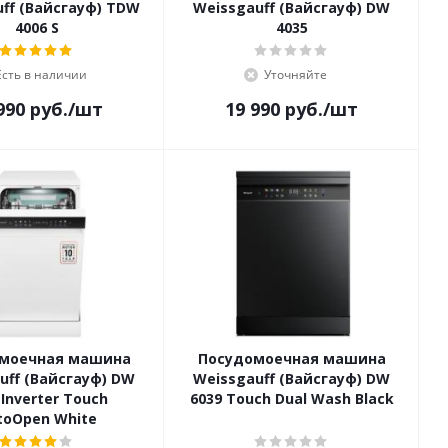
ff (Вайсгауф) TDW
Weissgauff (Вайсгауф) DW
4006 S
4035
Есть в наличии
Уточняйте
990
руб.
/шт
19 990
руб.
/шт
моечная машина
Посудомоечная машина
uff (Вайсгауф) DW
Weissgauff (Вайсгауф) DW
 Inverter Touch
6039 Touch Dual Wash Black
toOpen White