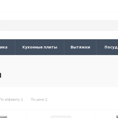
ника
Кухонные плиты
Вытяжки
Посуд
ы
По алфавиту
По цене