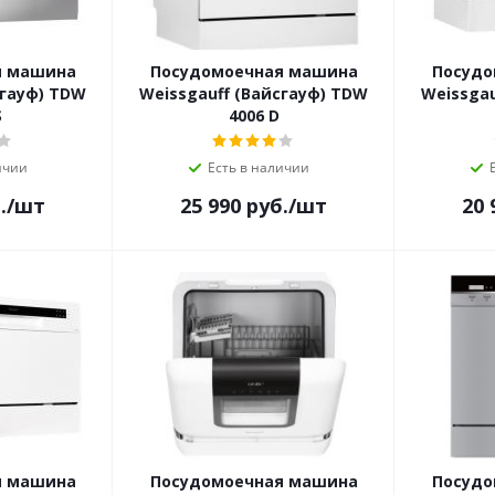
я машина
Посудомоечная машина
Посудо
сгауф) TDW
Weissgauff (Вайсгауф) TDW
Weissgau
S
4006 D
ичии
Есть в наличии
.
/шт
25 990
руб.
/шт
20 
я машина
Посудомоечная машина
Посудо