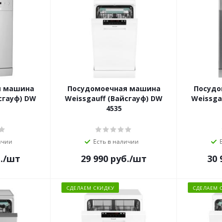
я машина
Посудомоечная машина
Посудо
сгауф) DW
Weissgauff (Вайсгауф) DW
Weissga
4535
ичии
Есть в наличии
.
/шт
29 990
руб.
/шт
30 
СДЕЛАЕМ СКИДКУ
СДЕЛАЕМ 