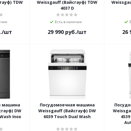
сгауф) TDW
Weissgauff (Вайсгауф) TDW
Weissgau
4037 D
ичии
Есть в наличии
.
/шт
29 990
руб.
/шт
26 
я машина
Посудомоечная машина
Посудо
сгауф) DW
Weissgauff (Вайсгауф) DW
Weissga
 Wash Inox
6039 Touch Dual Wash
4539
Au