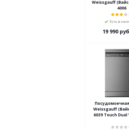
Weissgauff (Вай
4006
Есть в нал
19 990
руб
Посудомоечна
Weissgauff (Вай
6039 Touch Dual