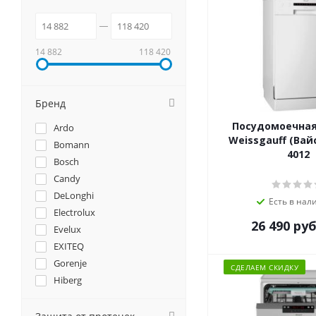
14 882
118 420
Бренд
Посудомоечна
Ardo
Weissgauff (Вай
Bomann
4012
Bosch
Candy
DeLonghi
Есть в нал
Electrolux
26 490
руб
Evelux
EXITEQ
Gorenje
СДЕЛАЕМ СКИДКУ
Hiberg
Hyundai
Korting