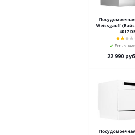
Посудомоечна
Weissgauff (Вай
4017 D
Есть в нал
22 990
руб
Посудомоечна