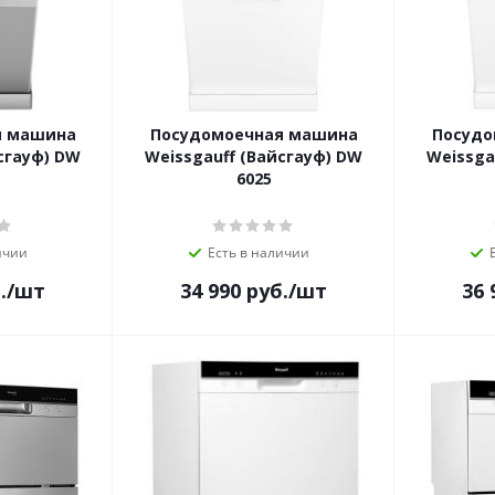
я машина
Посудомоечная машина
Посудо
сгауф) DW
Weissgauff (Вайсгауф) DW
Weissga
6025
ичии
Есть в наличии
.
/шт
34 990
руб.
/шт
36 