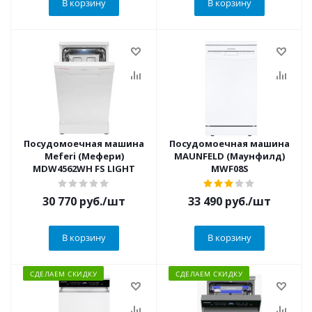
В корзину
В корзину
Посудомоечная машина
Посудомоечная машина
Meferi (Мефери)
MAUNFELD (Маунфилд)
MDW4562WH FS LIGHT
MWF08S
30 770
руб.
/шт
33 490
руб.
/шт
В корзину
В корзину
СДЕЛАЕМ СКИДКУ
СДЕЛАЕМ СКИДКУ