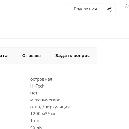
Де
Поделиться
ата
Отзывы
Задать вопрос
островная
Hi-Tech
нет
механическое
отвод/циркуляция
1200 м3/час
1 шт
45 дБ