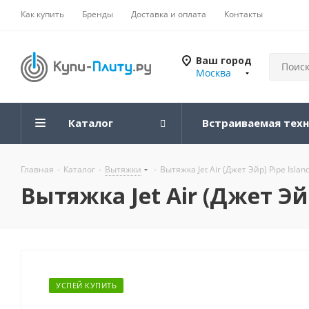
Как купить
Бренды
Доставка и оплата
Контакты
Ваш город
Москва
Каталог
Встраиваемая тех
Главная
-
Каталог
-
Вытяжки
-
Вытяжка Jet Air (Джет Эйр) Pipe Isla
Вытяжка Jet Air (Джет Эйр
УСПЕЙ КУПИТЬ