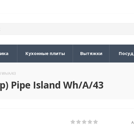
ника
Кухонные плиты
Вытяжки
Посуд
nd Wh/A/43
) Pipe Island Wh/A/43
А