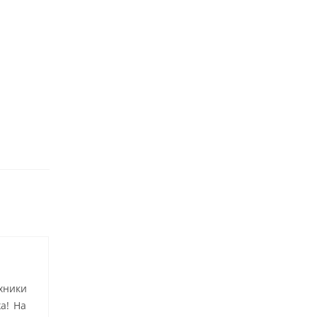
хники
а! На