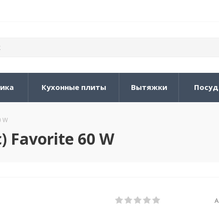
ника
Кухонные плиты
Вытяжки
Посуд
0 W
 Favorite 60 W
А