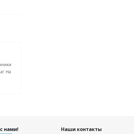
хники
а! На
с нами!
Наши контакты