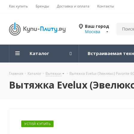
Как купить
Бренды
Доставка и оплата
Контакты
Ваш город
Москва
Каталог
Встраиваемая тех
Главная
-
Каталог
-
Вытяжки
-
Вытяжка Evelux (Эвелюкс) Favorite 6
Вытяжка Evelux (Эвелюкс)
УСПЕЙ КУПИТЬ