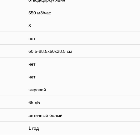
отвод/циркуляция
550 м3/час
3
нет
60.5-88.5x60x28.5 см
нет
нет
жировой
65 дБ
античный белый
1 год