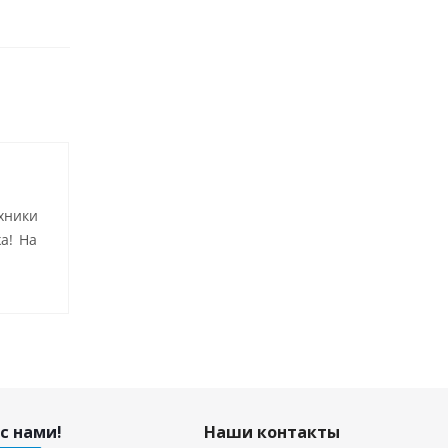
хники
а! На
с нами!
Наши контакты