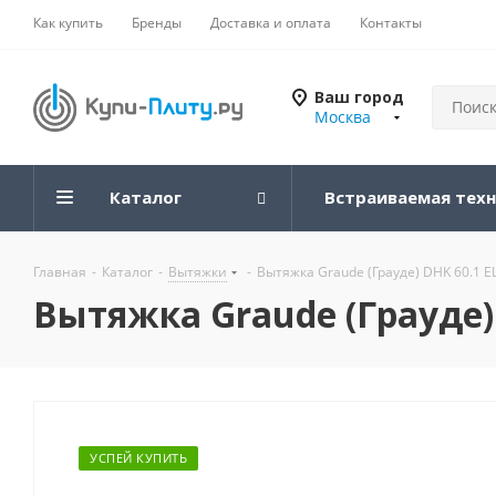
Как купить
Бренды
Доставка и оплата
Контакты
Ваш город
Москва
Каталог
Встраиваемая тех
Главная
-
Каталог
-
Вытяжки
-
Вытяжка Graude (Грауде) DHK 60.1 E
Вытяжка Graude (Грауде) 
УСПЕЙ КУПИТЬ