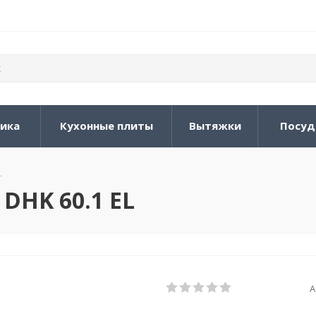
ника
Кухонные плиты
Вытяжки
Посуд
L
DHK 60.1 EL
А