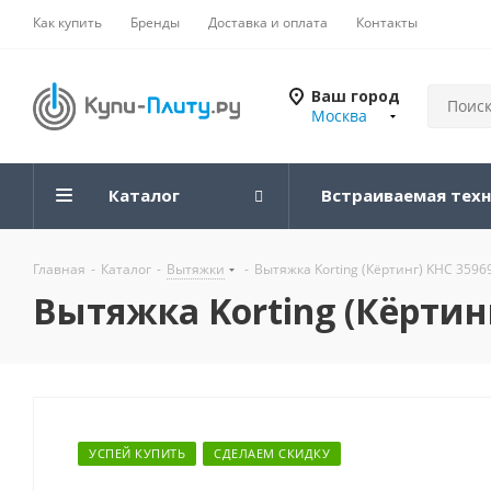
Как купить
Бренды
Доставка и оплата
Контакты
Ваш город
Москва
Каталог
Встраиваемая тех
Главная
-
Каталог
-
Вытяжки
-
Вытяжка Korting (Кёртинг) KHC 35969
Вытяжка Korting (Кёртинг
УСПЕЙ КУПИТЬ
СДЕЛАЕМ СКИДКУ