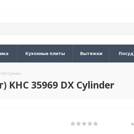
ника
Кухонные плиты
Вытяжки
Посуд
 DX Cylinder
) KHC 35969 DX Cylinder
А