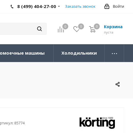
8 (499) 404-27-00
Заказать звонок
Войти
Корзина
0
0
0
0
пуста
омоечные машины
Холодильники
ртикул:
85774