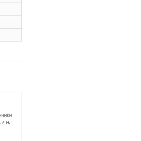
хники
а! На