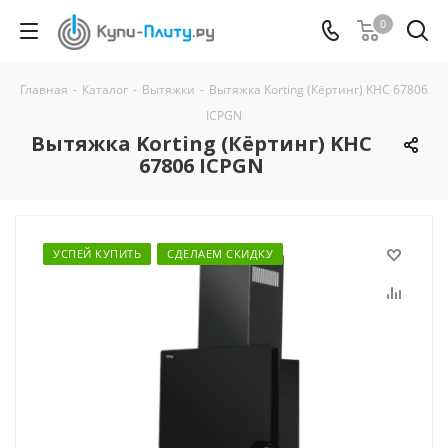
0
Главная
-
Каталог
-
Вытяжки
-
Вытяжка Korting (Кёртинг) KHC 67806
ICPGN
Вытяжка Korting (Кёртинг) KHC
67806 ICPGN
УСПЕЙ КУПИТЬ
СДЕЛАЕМ СКИДКУ