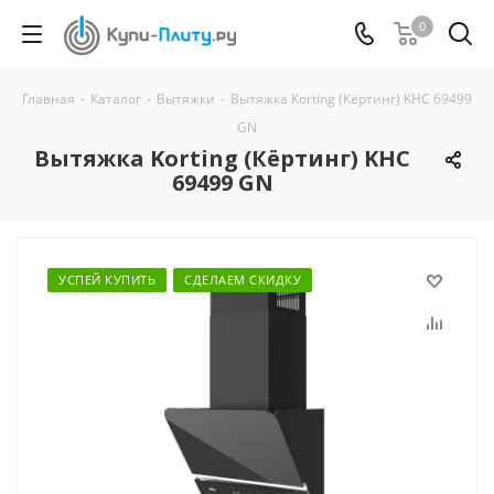
0
Главная
-
Каталог
-
Вытяжки
-
Вытяжка Korting (Кёртинг) KHC 69499
GN
Вытяжка Korting (Кёртинг) KHC
69499 GN
УСПЕЙ КУПИТЬ
СДЕЛАЕМ СКИДКУ