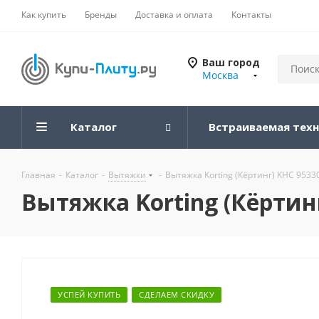
Как купить
Бренды
Доставка и оплата
Контакты
Ваш город
Москва
Каталог
Встраиваемая тех
Главная
-
Каталог
-
Вытяжки
-
Вытяжка Korting (Кёртинг) KHC 9533
Вытяжка Korting (Кёртин
УСПЕЙ КУПИТЬ
СДЕЛАЕМ СКИДКУ