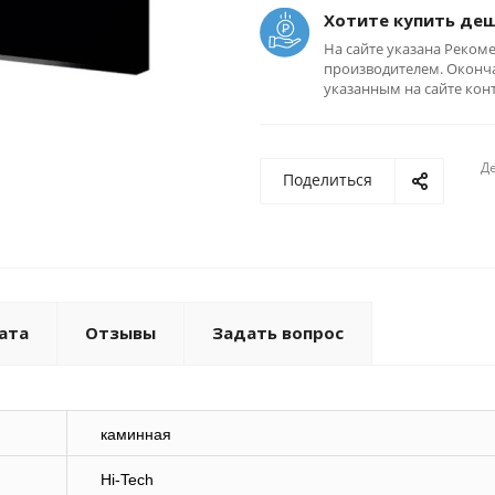
Хотите купить де
На сайте указана Реком
производителем. Оконча
указанным на сайте кон
Де
Поделиться
ата
Отзывы
Задать вопрос
каминная
Hi-Tech