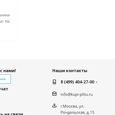
хники
а! На
с нами!
Наши контакты
онок
8 (499) 404-27-00
 чат
info@kupi-plitu.ru
г.Москва, ул.
Рочдельская, д.15
ь на связи