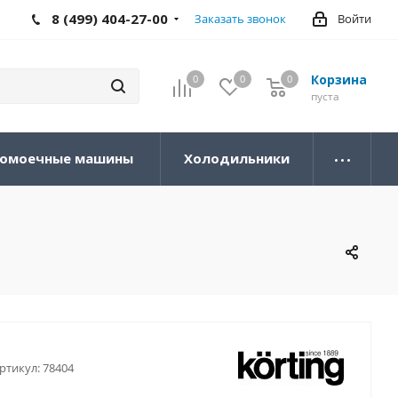
8 (499) 404-27-00
Заказать звонок
Войти
Корзина
0
0
0
0
пуста
омоечные машины
Холодильники
ртикул:
78404