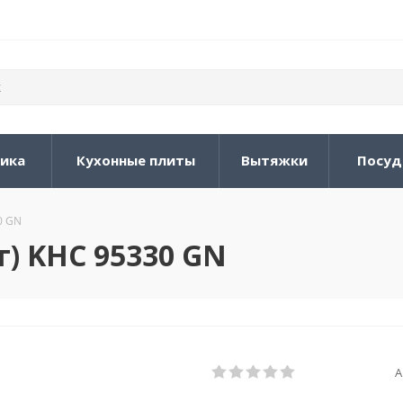
ника
Кухонные плиты
Вытяжки
Посуд
0 GN
г) KHC 95330 GN
А