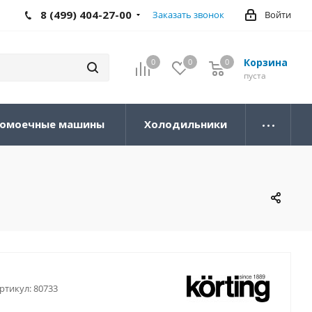
8 (499) 404-27-00
Заказать звонок
Войти
Корзина
0
0
0
0
пуста
омоечные машины
Холодильники
ртикул:
80733