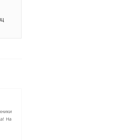
ИЦ
хники
а! На