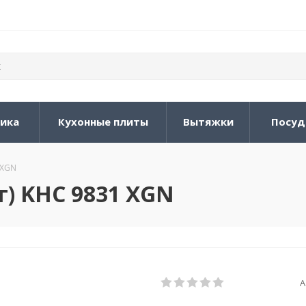
ника
Кухонные плиты
Вытяжки
Посуд
 XGN
г) KHC 9831 XGN
А