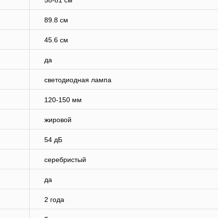
58-81 см
89.8 см
45.6 см
да
светодиодная лампа
120-150 мм
жировой
54 дБ
серебристый
да
2 года