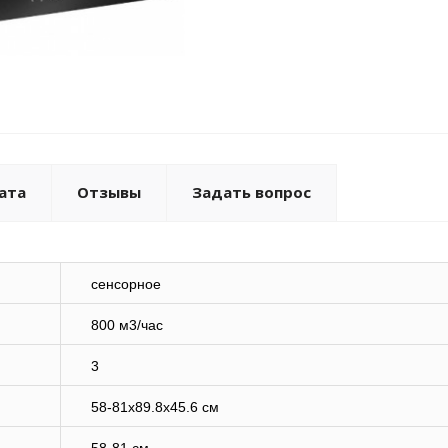
ата
Отзывы
Задать вопрос
сенсорное
800 м3/час
3
58-81x89.8x45.6 см