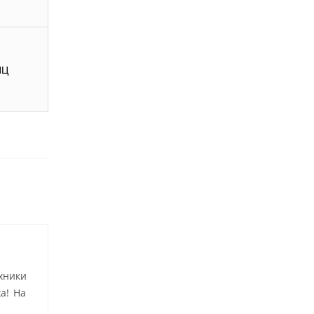
ИЦ
хники
а! На