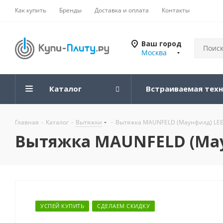
Как купить
Бренды
Доставка и оплата
Контакты
Ваш город
Москва
Каталог
Встраиваемая тех
Главная
-
Каталог
-
Вытяжки
-
Вытяжка MAUNFELD (Маунфилд) LEE 
Вытяжка MAUNFELD (Маун
УСПЕЙ КУПИТЬ
СДЕЛАЕМ СКИДКУ