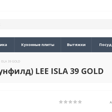
ника
Кухонные плиты
Вытяжки
Посуд
ISLA 39 GOLD
филд) LEE ISLA 39 GOLD
А