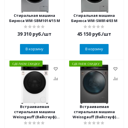
Стиральная машина
Стиральная машина
Бирюса WM-SBM1014/15 M
Бирюса WM-SM814/03 M
39 310
руб.
/шт
45 150
руб.
/шт
В корзину
В корзину
СДЕЛАЕМ СКИДКУ
СДЕЛАЕМ СКИДКУ
Встраиваемая
Встраиваемая
стиральная машина
стиральная машина
Weissgauff (Вайсгауф)
Weissgauff (Вайсгауф)
WMD 49411 DC Inverter
WMD 49411 DC Inverter
Steam
Steam Grey