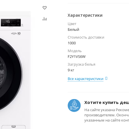
Характеристики
Цвет
Белый
Стоимость доставки
1000
Модель
F2Y1VS6W
Загрузка белья
9 кг
Все характеристики
Хотите купить де
На сайте указана Реком
производителем. Оконча
указанным на сайте кон