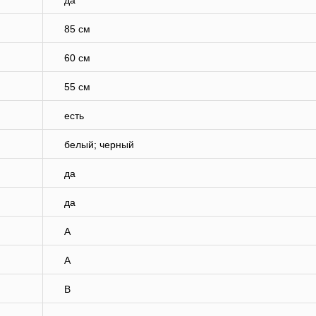
да
85 см
60 см
55 см
есть
белый; черный
да
да
A
A
B