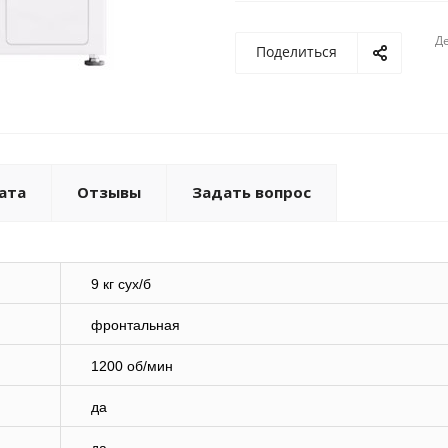
Де
Поделиться
ата
Отзывы
Задать вопрос
9 кг сух/б
фронтальная
1200 об/мин
да