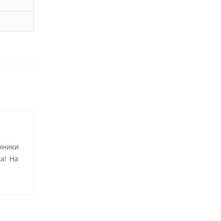
хники
а! На