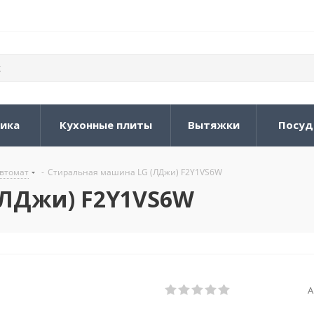
ника
Кухонные плиты
Вытяжки
Посуд
втомат
-
Стиральная машина LG (ЛДжи) F2Y1VS6W
(ЛДжи) F2Y1VS6W
А