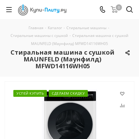
0
Главная
-
Каталог
-
Стиральные машины
-
Стиральные машины с сушкой
-
Стиральная машина с сушкой
MAUNFELD (Маунфилд) MFWD14116WH05
Стиральная машина с сушкой
MAUNFELD (Маунфилд)
MFWD14116WH05
УСПЕЙ КУПИТЬ
СДЕЛАЕМ СКИДКУ