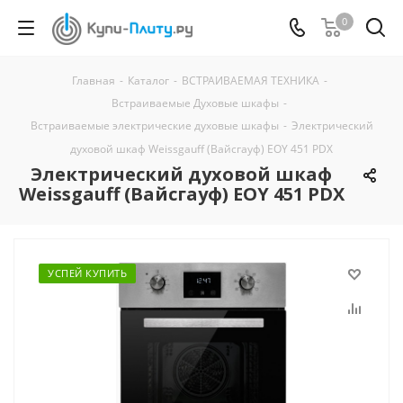
0
Главная
-
Каталог
-
ВСТРАИВАЕМАЯ ТЕХНИКА
-
Встраиваемые Духовые шкафы
-
Встраиваемые электрические духовые шкафы
-
Электрический
духовой шкаф Weissgauff (Вайсгауф) EOY 451 PDX
Электрический духовой шкаф
Weissgauff (Вайсгауф) EOY 451 PDX
УСПЕЙ КУПИТЬ