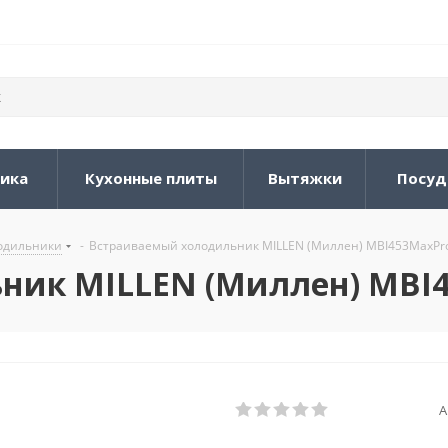
ника
Кухонные плиты
Вытяжки
Посуд
одильники
-
Встраиваемый холодильник MILLEN (Миллен) MBI453MaxPr
ник MILLEN (Миллен) MBI
А