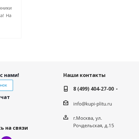
хники
а! На
с нами!
Наши контакты
онок
8 (499) 404-27-00
 чат
info@kupi-plitu.ru
г.Москва, ул.
Рочдельская, д.15
ь на связи