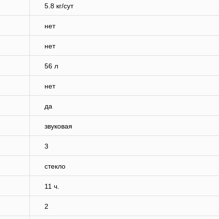
5.8 кг/сут
нет
нет
56 л
нет
да
звуковая
3
стекло
11 ч.
2