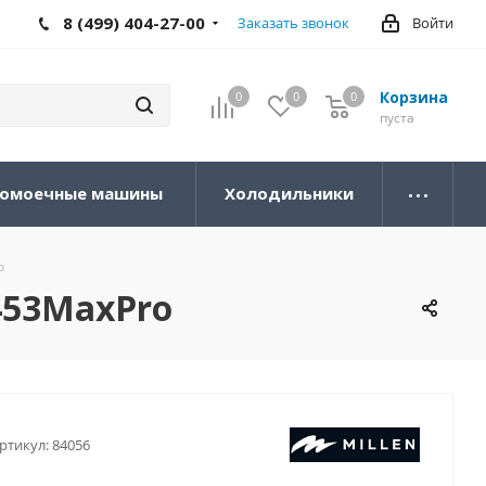
8 (499) 404-27-00
Заказать звонок
Войти
Корзина
0
0
0
0
пуста
омоечные машины
Холодильники
o
453MaxPro
ртикул:
84056