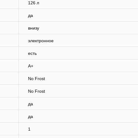
126 л
да
внизу
электронное
есть
A+
No Frost
No Frost
да
да
1