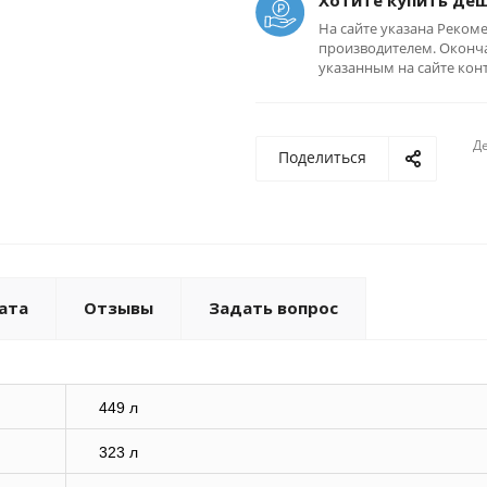
Хотите купить де
На сайте указана Реком
производителем. Оконча
указанным на сайте кон
Де
Поделиться
ата
Отзывы
Задать вопрос
449 л
323 л