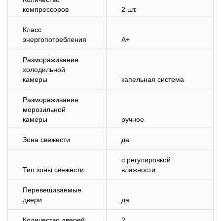
компрессоров
2 шт.
Класс
энергопотребления
A+
Размораживание
холодильной
камеры
капельная система
Размораживание
морозильной
камеры
ручное
Зона свежести
да
с регулировкой
Тип зоны свежести
влажности
Перевешиваемые
двери
да
Количество дверей
2