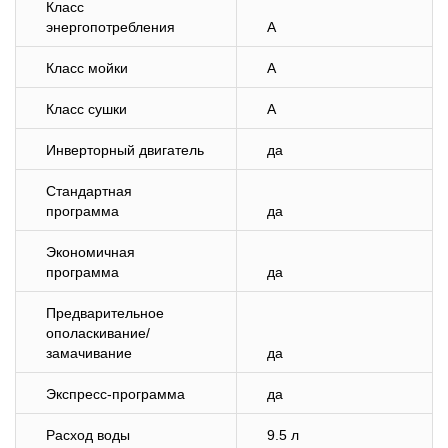
Класс
энергопотребления
A
Класс мойки
A
Класс сушки
A
Инверторный двигатель
да
Стандартная
программа
да
Экономичная
программа
да
Предварительное
ополаскивание/
замачивание
да
Экспресс-программа
да
Расход воды
9.5 л