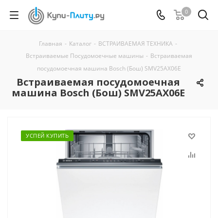
0
Главная
-
Каталог
-
ВСТРАИВАЕМАЯ ТЕХНИКА
-
Встраиваемые Посудомоечные машины
-
Встраиваемая
посудомоечная машина Bosch (Бош) SMV25AX06E
Встраиваемая посудомоечная
машина Bosch (Бош) SMV25AX06E
УСПЕЙ КУПИТЬ