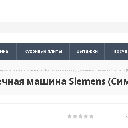
ника
Кухонные плиты
Вытяжки
Посуд
судомоечные машины
-
Встраиваемая посудомоечная машина Siemens 
чная машина Siemens (Си
А