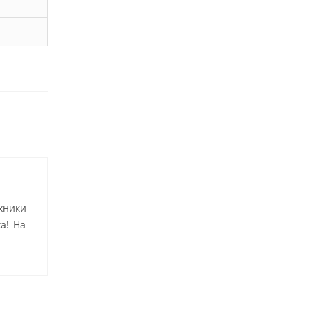
хники
а! На