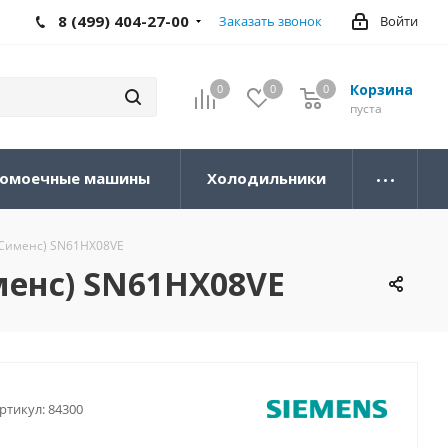
8 (499) 404-27-00
Заказать звонок
Войти
Корзина
0
0
0
0
пуста
омоечные машины
Холодильники
(Сименс) SN61HX08VE
менс) SN61HX08VE
ртикул:
84300