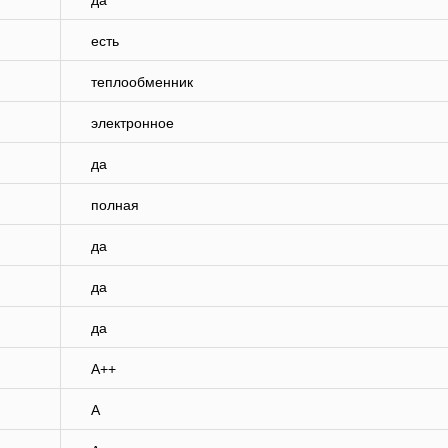
да
есть
теплообменник
электронное
да
полная
да
да
да
A++
A