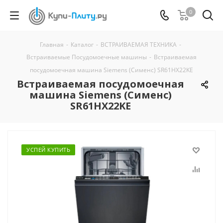
0
Главная
-
Каталог
-
ВСТРАИВАЕМАЯ ТЕХНИКА
-
Встраиваемые Посудомоечные машины
-
Встраиваемая
посудомоечная машина Siemens (Сименс) SR61HX22KE
Встраиваемая посудомоечная
машина Siemens (Сименс)
SR61HX22KE
УСПЕЙ КУПИТЬ