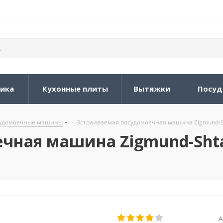
ника
Кухонные плиты
Вытяжки
Посуд
судомоечные машины
-
Встраиваемая посудомоечная машина Zigmund-Sh
чная машина Zigmund-Sht
А