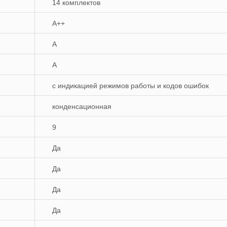
14 комплектов
А++
А
A
с индикацией режимов работы и кодов ошибок
конденсационная
9
Да
Да
Да
Да