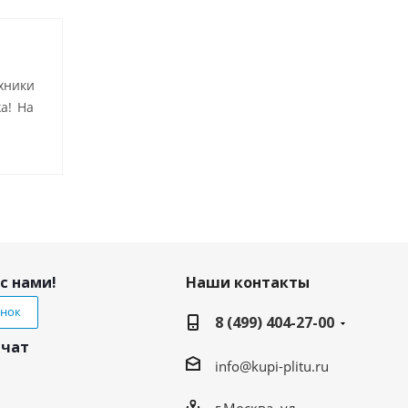
хники
а! На
с нами!
Наши контакты
онок
8 (499) 404-27-00
 чат
info@kupi-plitu.ru