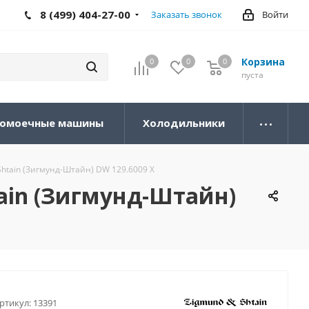
8 (499) 404-27-00
Заказать звонок
Войти
Корзина
0
0
0
0
пуста
омоечные машины
Холодильники
tain (Зигмунд-Штайн) DW 129.6009 X
ain (Зигмунд-Штайн)
ртикул:
13391