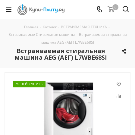
0
Главная
-
Каталог
-
ВСТРАИВАЕМАЯ ТЕХНИКА
-
Встраиваемые Стиральные машины
-
Встраиваемая стиральная
машина AEG (АЕГ) L7WBE68SI
Встраиваемая стиральная
машина AEG (АЕГ) L7WBE68SI
УСПЕЙ КУПИТЬ