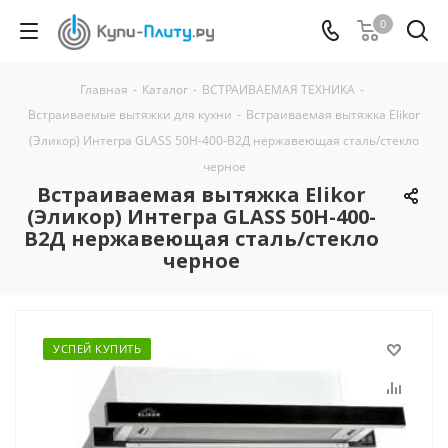
0
Главная
-
Каталог
-
ВСТРАИВАЕМАЯ ТЕХНИКА
-
Встраиваемые вытяжки для кухни
-
Встраиваемая вытяжка Elikor
(Эликор) Интегра GLASS 50Н-400-В2Д нержавеющая сталь/стекло
черное
Встраиваемая вытяжка Elikor
(Эликор) Интегра GLASS 50Н-400-
В2Д нержавеющая сталь/стекло
черное
УСПЕЙ КУПИТЬ