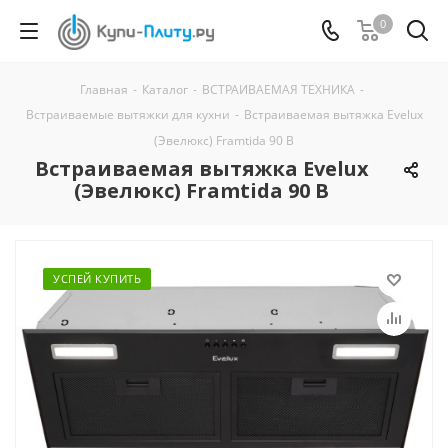
0
Главная
-
Каталог
-
ВСТРАИВАЕМАЯ ТЕХНИКА
-
Встраиваемые вытяжки для кухни
-
Встраиваемая вытяжка Evelux
(Эвелюкс) Framtida 90 B
Встраиваемая вытяжка Evelux
(Эвелюкс) Framtida 90 B
УСПЕЙ КУПИТЬ