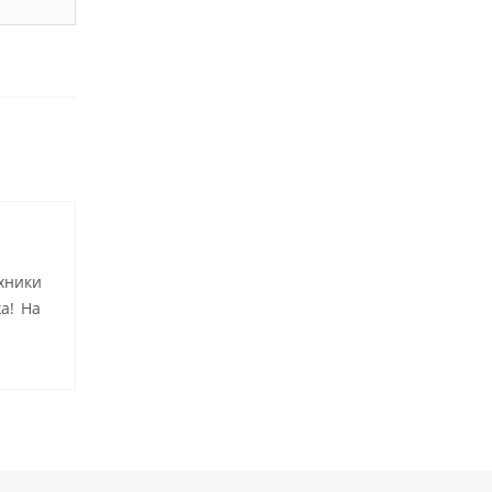
хники
а! На