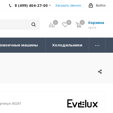
8 (499) 404-27-00
Заказать звонок
Войти
Корзина
0
0
0
0
пуста
омоечные машины
Холодильники
ртикул:
85297