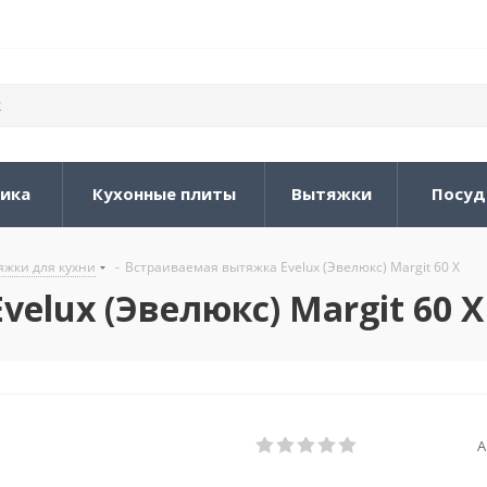
ника
Кухонные плиты
Вытяжки
Посуд
жки для кухни
-
Встраиваемая вытяжка Evelux (Эвелюкс) Margit 60 X
elux (Эвелюкс) Margit 60 X
А