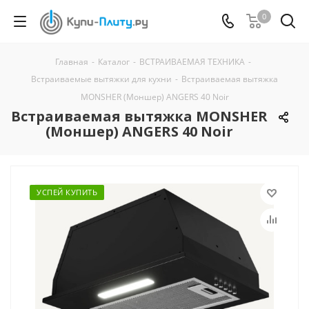
0
Главная
-
Каталог
-
ВСТРАИВАЕМАЯ ТЕХНИКА
-
Встраиваемые вытяжки для кухни
-
Встраиваемая вытяжка
MONSHER (Моншер) ANGERS 40 Noir
Встраиваемая вытяжка MONSHER
(Моншер) ANGERS 40 Noir
УСПЕЙ КУПИТЬ