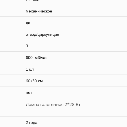
механическое
да
отвод/циркуляция
3
600
м3/час
1 шт
60х30
см
нет
Лампа галогенная 2*28 Вт
2 года