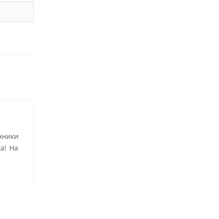
хники
а! На