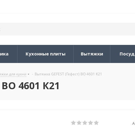
ника
Кухонные плиты
Вытяжки
Посуд
жки для кухни
-
Вытяжка GEFEST (Гефест) ВО 4601 К21
 ВО 4601 К21
А