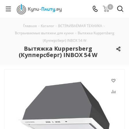
0
Главная
-
Каталог
-
ВСТРАИВАЕМАЯ ТЕХНИКА
-
Встраиваемые вытяжки для кухни
-
Вытяжка Kuppersberg
(Купперсберг) INBOX 54 W
Вытяжка Kuppersberg
(Купперсберг) INBOX 54 W