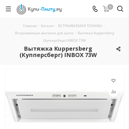
0
Главная
-
Каталог
-
ВСТРАИВАЕМАЯ ТЕХНИКА
-
Встраиваемые вытяжки для кухни
-
Вытяжка Kuppersberg
(Купперсберг) INBOX 73W
Вытяжка Kuppersberg
(Купперсберг) INBOX 73W