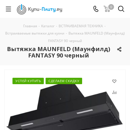
0
Главная
-
Каталог
-
ВСТРАИВАЕМАЯ ТЕХНИКА
-
Встраиваемые вытяжки для кухни
-
Вытяжка MAUNFELD (Маунфилд)
FANTASY 90 черный
Вытяжка MAUNFELD (Маунфилд)
FANTASY 90 черный
УСПЕЙ КУПИТЬ
СДЕЛАЕМ СКИДКУ