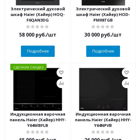
Электрический духовой
Электрический духовой
шкаф Haier (Хайер) HOQ-
шкаф Haier (Хайер) HOD-
F6QAN3DG
PM08TGB
58 000
руб.
/шт
30 000
руб.
/шт
Подробнее
Подробнее
СДЕЛАЕМ СКИДКУ
Индукционная варочная
Индукционная варочная
панель Haier (Хайер) HHY-
панель Haier (Хайер) HHY-
Y64WBFLB
Y64NPVB
65 000
руб.
/шт
26 000
руб.
/шт