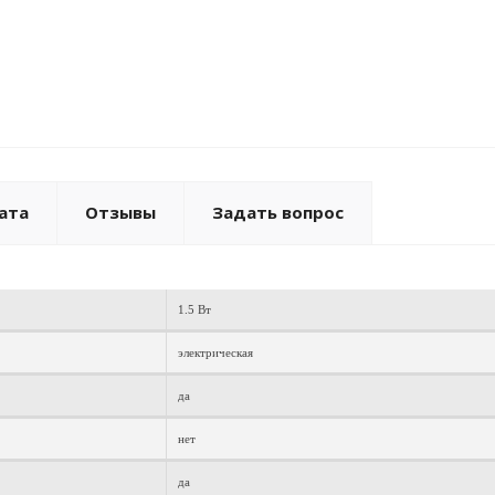
ата
Отзывы
Задать вопрос
1.5 Вт
электрическая
да
нет
да