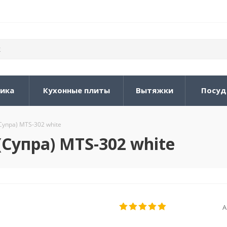
ника
Кухонные плиты
Вытяжки
Посуд
Супра) MTS-302 white
Супра) MTS-302 white
А