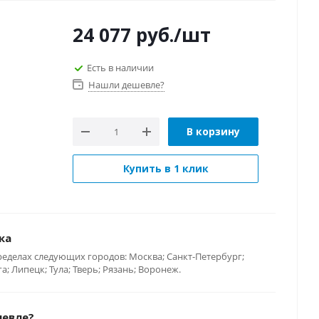
24 077
руб.
/шт
Есть в наличии
Нашли дешевле?
В корзину
Купить в 1 клик
ка
ределах следующих городов: Москва; Санкт-Петербург;
; Липецк; Тула; Тверь; Рязань; Воронеж.
шевле?