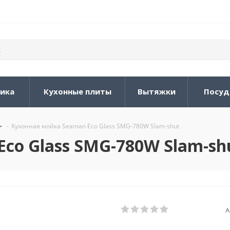
ника
Кухонные плиты
Вытяжки
Посуд
-
Кухонная мойка Seaman Eco Glass SMG-780W Slam-shut
co Glass SMG-780W Slam-sh
А