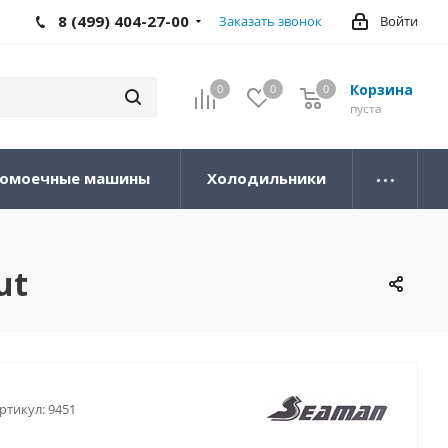
8 (499) 404-27-00
Заказать звонок
Войти
Корзина
0
0
0
0
пуста
омоечные машины
Холодильники
ut
ртикул:
9451