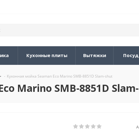
ника
Кухонные плиты
Вытяжки
Посуд
-
Кухонная мойка Seaman Eco Marino SMB-8851D Slam-shut
co Marino SMB-8851D Slam-
А