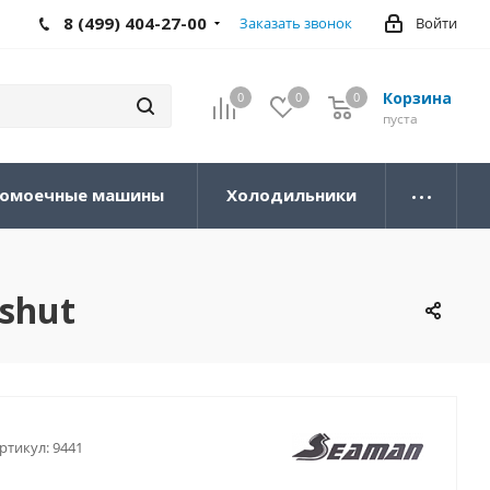
8 (499) 404-27-00
Заказать звонок
Войти
Корзина
0
0
0
0
пуста
омоечные машины
Холодильники
shut
ртикул:
9441