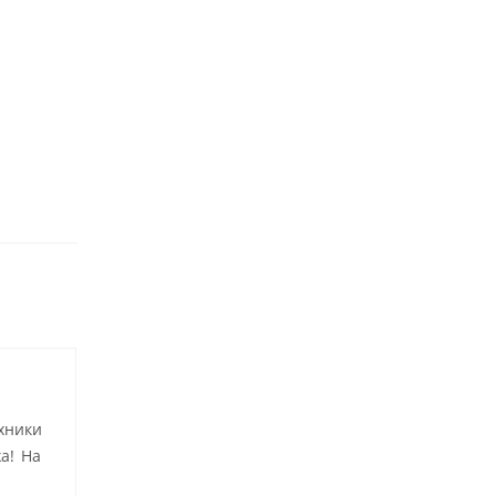
хники
а! На