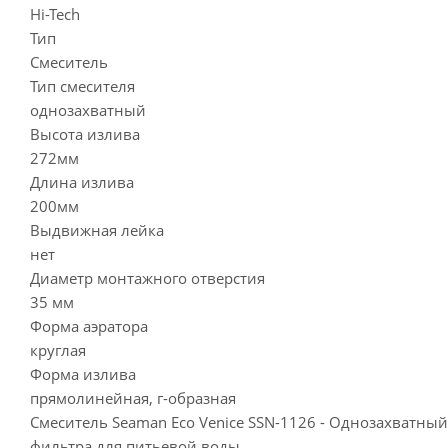
Hi-Tech
Тип
Смеситель
Тип смесителя
однозахватный
Высота излива
272мм
Длина излива
200мм
Выдвижная лейка
нет
Диаметр монтажного отверстия
35 мм
Форма аэратора
круглая
Форма излива
прямолинейная, г-образная
Смеситель Seaman Eco Venice SSN-1126 - Однозахватны
фильтра для питьевой воды.