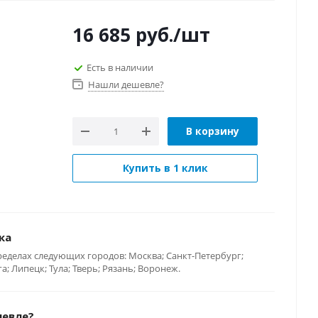
16 685
руб.
/шт
Есть в наличии
Нашли дешевле?
В корзину
Купить в 1 клик
ка
ределах следующих городов: Москва; Санкт-Петербург;
; Липецк; Тула; Тверь; Рязань; Воронеж.
шевле?