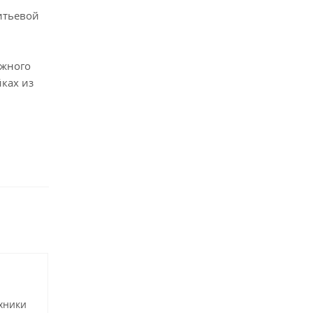
питьевой
ажного
йках из
хники