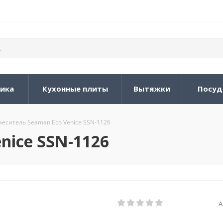
ника
Кухонные плиты
Вытяжки
Посуд
меситель Seaman Eco Venice SSN-1126
nice SSN-1126
А