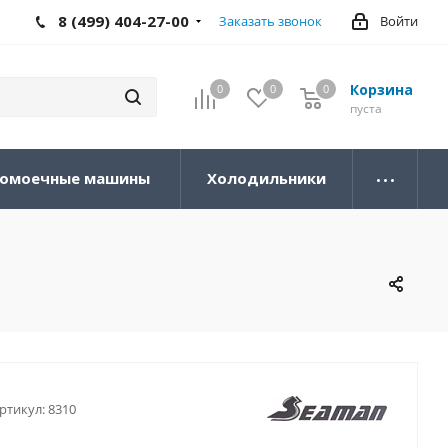
8 (499) 404-27-00
Заказать звонок
Войти
Корзина
0
0
0
0
пуста
омоечные машины
Холодильники
ртикул:
8310