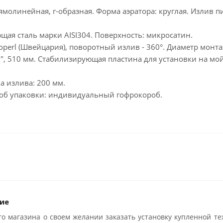
ямолинейная, г-образная. Форма аэратора: круглая. Излив 
ая сталь марки AISI304. Поверхность: микросатин.
eoperl (Швейцария), поворотный излив - 360°. Диаметр монт
1/2", 510 мм. Стабилизирующая пластина для установки на мо
а излива: 200 мм.
пособ упаковки: индивидуальный гофрокороб.
ие
о магазина о своем желании заказать установку купленной те