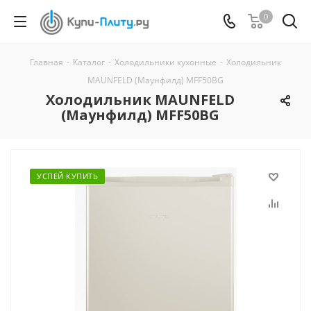
0
Главная
-
Каталог
-
Холодильники кухонные
-
Холодильник
MAUNFELD (Маунфилд) MFF50BG
Холодильник MAUNFELD
(Маунфилд) MFF50BG
УСПЕЙ КУПИТЬ