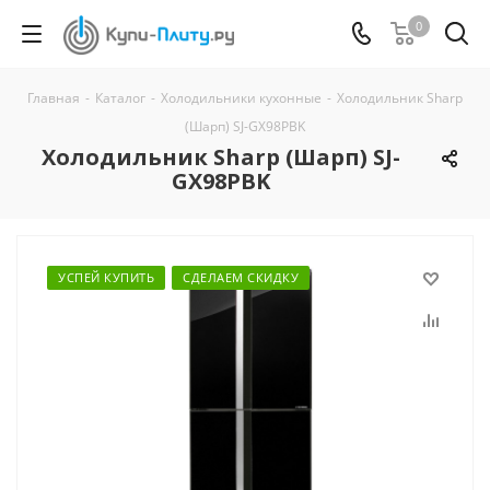
0
Главная
-
Каталог
-
Холодильники кухонные
-
Холодильник Sharp
(Шарп) SJ-GX98PBK
Холодильник Sharp (Шарп) SJ-
GX98PBK
УСПЕЙ КУПИТЬ
СДЕЛАЕМ СКИДКУ