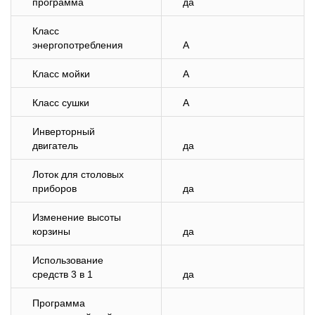
программа
да
Класс
энергопотребления
A
Класс мойки
A
Класс сушки
A
Инверторный
двигатель
да
Лоток для столовых
приборов
да
Изменение высоты
корзины
да
Использование
средств 3 в 1
да
Программа