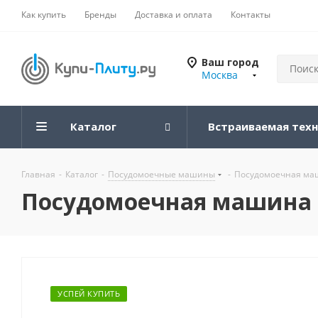
Как купить
Бренды
Доставка и оплата
Контакты
Ваш город
Москва
Каталог
Встраиваемая тех
Главная
-
Каталог
-
Посудомоечные машины
-
Посудомоечная ма
Посудомоечная машина
УСПЕЙ КУПИТЬ