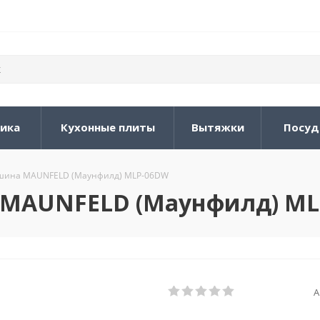
ника
Кухонные плиты
Вытяжки
Посуд
шина MAUNFELD (Маунфилд) MLP-06DW
 MAUNFELD (Маунфилд) ML
А