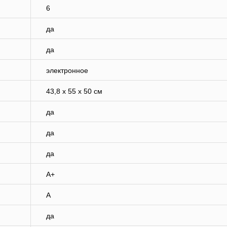
6
да
да
электронное
43,8 x 55 x 50 см
да
да
да
A+
A
да