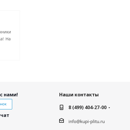
хники
а! На
с нами!
Наши контакты
онок
8 (499) 404-27-00
 чат
info@kupi-plitu.ru