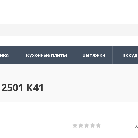
ника
Кухонные плиты
Вытяжки
Посуд
 2501 К41
А