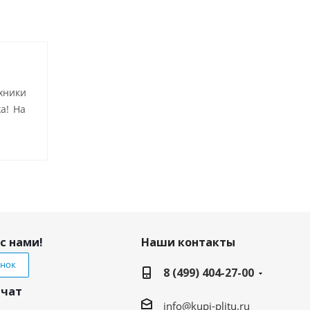
хники
а! На
с нами!
Наши контакты
онок
8 (499) 404-27-00
 чат
info@kupi-plitu.ru