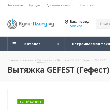
Как купить
Бренды
Доставка и оплата
Контакты
Ваш город
Москва
Каталог
Встраиваемая тех
Главная
-
Каталог
-
Вытяжки
-
Вытяжка GEFEST (Гефест) 2501 К41
Вытяжка GEFEST (Гефест)
УСПЕЙ КУПИТЬ