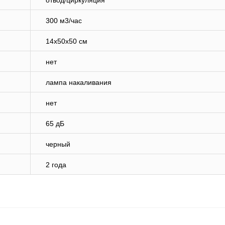
отвод/циркуляция
300 м3/час
14x50x50 см
нет
лампа накаливания
нет
65 дБ
черный
2 года