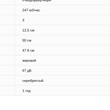
отвод/циркуляция
247 м3/час
3
12,5 см
50 см
47.8 см
жировой
67 дБ
серебристый
1 год