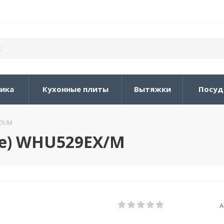
ника
Кухонные плиты
Вытяжки
Посуд
EX/M
ье) WHU529EX/M
А