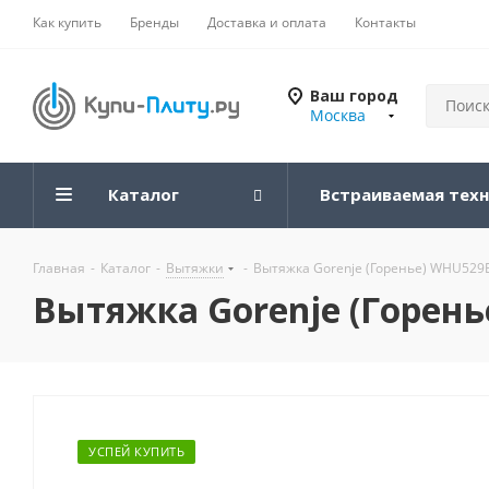
Как купить
Бренды
Доставка и оплата
Контакты
Ваш город
Москва
Каталог
Встраиваемая тех
Главная
-
Каталог
-
Вытяжки
-
Вытяжка Gorenje (Горенье) WHU529
Вытяжка Gorenje (Горен
УСПЕЙ КУПИТЬ