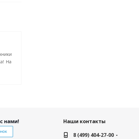
хники
а! На
с нами!
Наши контакты
онок
8 (499) 404-27-00