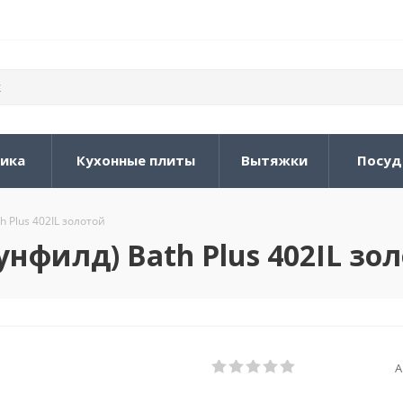
ника
Кухонные плиты
Вытяжки
Посуд
Plus 402IL золотой
филд) Bath Plus 402IL зо
А