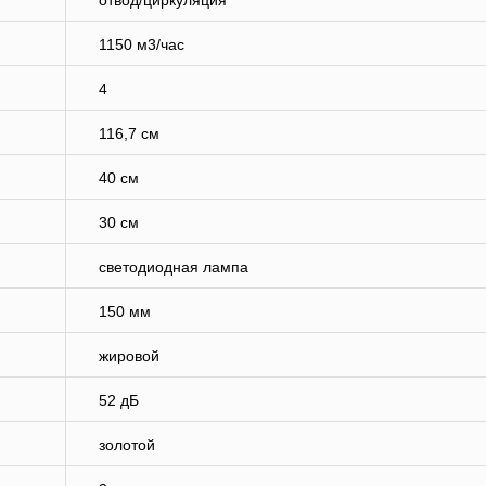
отвод/циркуляция
1150 м3/час
4
116,7 см
40 см
30 см
светодиодная лампа
150 мм
жировой
52 дБ
золотой