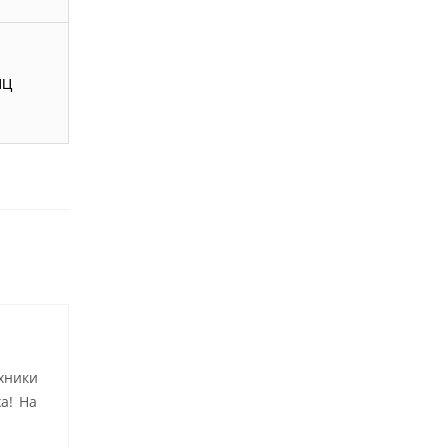
ИЦ
хники
а! На