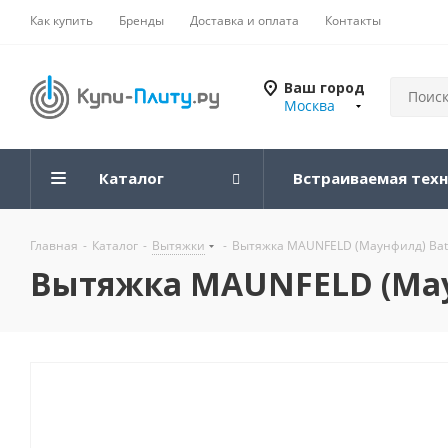
Как купить
Бренды
Доставка и оплата
Контакты
Ваш город
Москва
Каталог
Встраиваемая тех
Главная
-
Каталог
-
Вытяжки
-
Вытяжка MAUNFELD (Маунфилд) Bath 
Вытяжка MAUNFELD (Маун